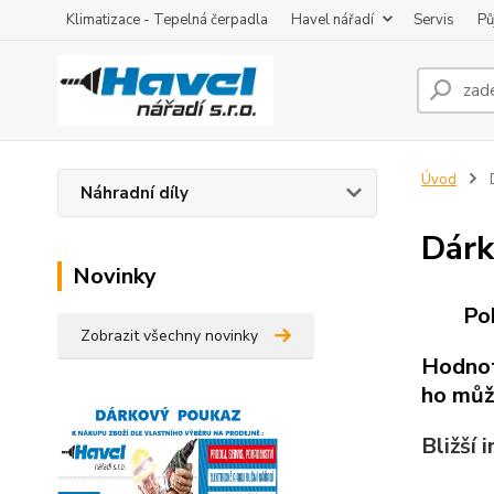
Klimatizace - Tepelná čerpadla
Havel nářadí
Servis
Pů
Úvod
Náhradní díly
Dárk
Novinky
Po
Zobrazit všechny novinky
Hodnot
ho můž
Bližší 