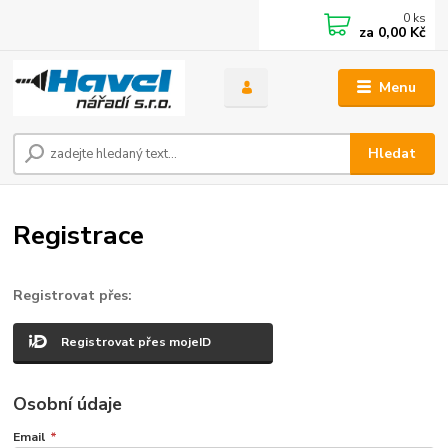
0
ks
za
0,00 Kč
Menu
Hledat
Registrace
Registrovat přes:
Registrovat přes mojeID
Osobní údaje
Email
*