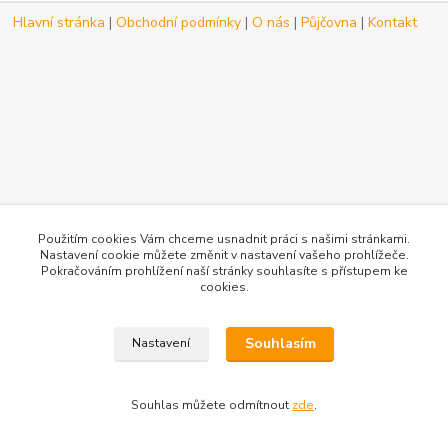
Hlavní stránka
|
Obchodní podmínky
|
O nás
|
Půjčovna
|
Kontakt
Použitím cookies Vám chceme usnadnit práci s našimi stránkami.
Vytvořeno na
Eshop-rychle.cz
Nastavení cookie můžete změnit v nastavení vašeho prohlížeče.
Pokračováním prohlížení naší stránky souhlasíte s přístupem ke
cookies.
Souhlasím
Nastavení
Souhlas můžete odmítnout
zde
.