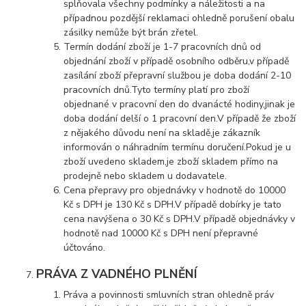
splňovala všechny podmínky a náležitosti a na
případnou pozdější reklamaci ohledně porušení obalu
zásilky nemůže být brán zřetel.
Termín dodání zboží je 1-7 pracovních dnů od
objednání zboží v případě osobního odběru,v případě
zasílání zboží přepravní službou je doba dodání 2-10
pracovních dnů.Tyto termíny platí pro zboží
objednané v pracovní den do dvanácté hodiny,jinak je
doba dodání delší o 1 pracovní den.V případě že zboží
z nějakého důvodu není na skladě,je zákazník
informován o náhradním termínu doručení.Pokud je u
zboží uvedeno skladem,je zboží skladem přímo na
prodejně nebo skladem u dodavatele.
Cena přepravy pro objednávky v hodnotě do 10000
Kč s DPH je 130 Kč s DPH.V případě dobírky je tato
cena navýšena o 30 Kč s DPH.V případě objednávky v
hodnotě nad 10000 Kč s DPH není přepravné
účtováno.
PRÁVA Z VADNÉHO PLNĚNÍ
Práva a povinnosti smluvních stran ohledně práv