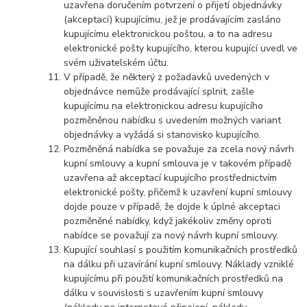
uzavřena doručením potvrzení o přijetí objednávky
(akceptací) kupujícímu, jež je prodávajícím zasláno
kupujícímu elektronickou poštou, a to na adresu
elektronické pošty kupujícího, kterou kupující uvedl ve
svém uživatelském účtu.
V případě, že některý z požadavků uvedených v
objednávce nemůže prodávající splnit, zašle
kupujícímu na elektronickou adresu kupujícího
pozměněnou nabídku s uvedením možných variant
objednávky a vyžádá si stanovisko kupujícího.
Pozměněná nabídka se považuje za zcela nový návrh
kupní smlouvy a kupní smlouva je v takovém případě
uzavřena až akceptací kupujícího prostřednictvím
elektronické pošty, přičemž k uzavření kupní smlouvy
dojde pouze v případě, že dojde k úplné akceptaci
pozměněné nabídky, když jakékoliv změny oproti
nabídce se považují za nový návrh kupní smlouvy.
Kupující souhlasí s použitím komunikačních prostředků
na dálku při uzavírání kupní smlouvy. Náklady vzniklé
kupujícímu při použití komunikačních prostředků na
dálku v souvislosti s uzavřením kupní smlouvy