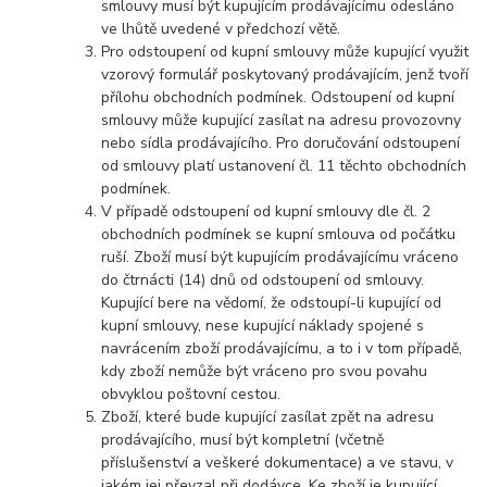
smlouvy musí být kupujícím prodávajícímu odesláno
ve lhůtě uvedené v předchozí větě.
Pro odstoupení od kupní smlouvy může kupující využit
vzorový formulář poskytovaný prodávajícím, jenž tvoří
přílohu obchodních podmínek. Odstoupení od kupní
smlouvy může kupující zasílat na adresu provozovny
nebo sídla prodávajícího. Pro doručování odstoupení
od smlouvy platí ustanovení čl. 11 těchto obchodních
podmínek.
V případě odstoupení od kupní smlouvy dle čl. 2
obchodních podmínek se kupní smlouva od počátku
ruší. Zboží musí být kupujícím prodávajícímu vráceno
do čtrnácti (14) dnů od odstoupení od smlouvy.
Kupující bere na vědomí, že odstoupí-li kupující od
kupní smlouvy, nese kupující náklady spojené s
navrácením zboží prodávajícímu, a to i v tom případě,
kdy zboží nemůže být vráceno pro svou povahu
obvyklou poštovní cestou.
Zboží, které bude kupující zasílat zpět na adresu
prodávajícího, musí být kompletní (včetně
příslušenství a veškeré dokumentace) a ve stavu, v
jakém jej převzal při dodávce. Ke zboží je kupující