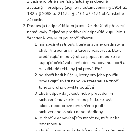
z vadného plnění se řídí příslušnými obecně
závaznými předpisy (zejména ustanoveními § 1914 až
1925, § 2099 až 2117 a § 2161 až 2174 občanského
zákoníku).
Prodávající odpovídá kupujícímu, že zboží při převzetí
nemá vady. Zejména prodávající odpovídá kupujícímu,
že v době, kdy kupující zboží převzal:
má zboží vlastnosti, které si strany ujednaly, a
chybí-li ujednání, má takové vlastnosti, které
prodávající nebo výrobce popsal nebo které
kupující očekával s ohledem na povahu zboží a
na základě reklamy jimi prováděné,
se zboží hodí k účelu, který pro jeho použití
prodávající uvádí nebo ke kterému se zboží
tohoto druhu obvykle používá,
zboží odpovídá jakostí nebo provedením
smluvenému vzorku nebo předloze, byla-li
jakost nebo provedení určeno podle
smluveného vzorku nebo předlohy,
je zboží v odpovídajícím množství, míře nebo
hmotnosti a
zboží vyhovuje požadavkům právních předpisů.