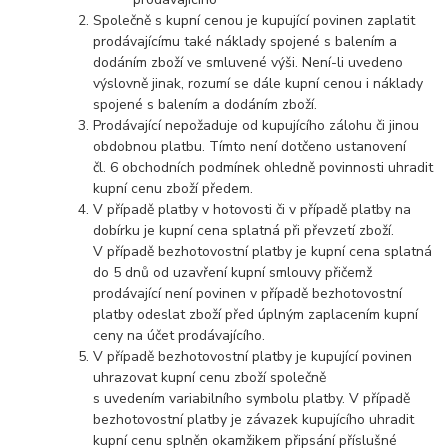
Společně s kupní cenou je kupující povinen zaplatit
prodávajícímu také náklady spojené s balením a
dodáním zboží ve smluvené výši. Není-li uvedeno
výslovně jinak, rozumí se dále kupní cenou i náklady
spojené s balením a dodáním zboží.
Prodávající nepožaduje od kupujícího zálohu či jinou
obdobnou platbu. Tímto není dotčeno ustanovení
čl. 6 obchodních podmínek ohledně povinnosti uhradit
kupní cenu zboží předem.
V případě platby v hotovosti či v případě platby na
dobírku je kupní cena splatná při převzetí zboží.
V případě bezhotovostní platby je kupní cena splatná
do 5 dnů od uzavření kupní smlouvy přičemž
prodávající není povinen v případě bezhotovostní
platby odeslat zboží před úplným zaplacením kupní
ceny na účet prodávajícího.
V případě bezhotovostní platby je kupující povinen
uhrazovat kupní cenu zboží společně
s uvedením variabilního symbolu platby. V případě
bezhotovostní platby je závazek kupujícího uhradit
kupní cenu splněn okamžikem připsání příslušné