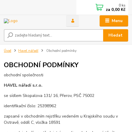
0
ks
za
0,00 Kč
Menu
Hledat
Úvod
Havel nářadí
Obchodní podmínky
OBCHODNÍ PODMÍNKY
obchodní společnosti
HAVEL nářadí s.r.o.
se sídlem Skopalova 131/ 16, Přerov, PSČ 75002
identifikační číslo: 25398962
zapsané v obchodním rejstříku vedeném u Krajského soudu v
Ostravě, oddíl C, vložka 18591