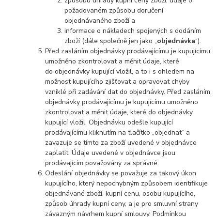
způsobu úhrady kupní ceny zboží, údaje o
požadovaném způsobu doručení
objednávaného zboží a
informace o nákladech spojených s dodáním
zboží (dále společně jen jako „
objednávka
“).
Před zasláním objednávky prodávajícímu je kupujícímu
umožněno zkontrolovat a měnit údaje, které
do objednávky kupující vložil, a to i s ohledem na
možnost kupujícího zjišťovat a opravovat chyby
vzniklé při zadávání dat do objednávky. Před zasláním
objednávky prodávajícímu je kupujícímu umožněno
zkontrolovat a měnit údaje, které do objednávky
kupující vložil. Objednávku odešle kupující
prodávajícímu kliknutím na tlačítko „objednat“ a
zavazuje se tímto za zboží uvedené v objednávce
zaplatit. Údaje uvedené v objednávce jsou
prodávajícím považovány za správné.
Odeslání objednávky se považuje za takový úkon
kupujícího, který nepochybným způsobem identifikuje
objednávané zboží, kupní cenu, osobu kupujícího,
způsob úhrady kupní ceny, a je pro smluvní strany
závazným návrhem kupní smlouvy. Podmínkou