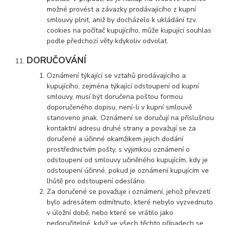
možné provést a závazky prodávajícího z kupní
smlouvy plnit, aniž by docházelo k ukládání tzv.
cookies na počítač kupujícího, může kupující souhlas
podle předchozí věty kdykoliv odvolat.
DORUČOVÁNÍ
Oznámení týkající se vztahů prodávajícího a
kupujícího, zejména týkající odstoupení od kupní
smlouvy, musí být doručena poštou formou
doporučeného dopisu, není-li v kupní smlouvě
stanoveno jinak. Oznámení se doručují na příslušnou
kontaktní adresu druhé strany a považují se za
doručené a účinné okamžikem jejich dodání
prostřednictvím pošty, s výjimkou oznámení o
odstoupení od smlouvy učiněného kupujícím, kdy je
odstoupení účinné, pokud je oznámení kupujícím ve
lhůtě pro odstoupení odesláno.
Za doručené se považuje i oznámení, jehož převzetí
bylo adresátem odmítnuto, které nebylo vyzvednuto
v úložní době, nebo které se vrátilo jako
nedoručitelné, když ve všech těchto případech se