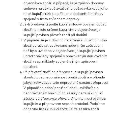
objednávce zboží. V případě, že je způsob dopravy
smluven na základě zvláštního požadavku kupujícího,
nese kupující riziko a případné dodatečné náklady
spojené s tímto způsobem dopravy.
Je-li prodávající podle kupní smlouvy povinen dodat
zboží na místo určené kupujícím v objednávce, je
kupující povinen převzít zboží při dodání.
V případě, že je z důvodů na straně kupujícího nutno
zboží doručovat opakovaně nebo jiným způsobem,
než bylo uvedeno v objednávce, je kupující povinen
uhradit náklady spojené s opakovaným doručováním
zboží, resp. náklady spojené s jiným způsobem
doručení.
Při převzetí zboží od přepravce je kupující povinen
zkontrolovat neporušenost obalů zboží a v případě
jakýchkoliv závad toto neprodleně oznámit přepravci.
V případě shledání porušení obalu svědčícího o
neoprávněném vniknutí do zásilky nemusí kupující
zásilku od přepravce převzít. O tomto musí být mezi
kupujícím a přepravcem sepsán protokol. Podpisem
dodacího listu kupující stvrzuje, že zásilka zboží