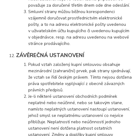
považuje za doručené třetím dnem ode dne odeslání.
Smluvní strany můžou běžnou korespondenci
vzájemně doručovat prostřednictvím elektronické
pošty, a to na adresu elektronické pošty uvedenou
v uživatelském účtu kupujícího či uvedenou kupujícím
v objednávce, resp. na adresu uvedenou na webové
stránce prodávajícího.
ZÁVĚREČNÁ USTANOVENÍ
Pokud vztah založený kupní smlouvou obsahuje
mezinárodní (zahraniční) prvek, pak strany sjednávají,
že vztah se řídí českým právem. Tímto nejsou dotčena
práva spotřebitele vyplývající z obecně závazných
právních předpisů.
Je-li některé ustanovení obchodních podmínek
neplatné nebo neúčinné, nebo se takovým stane,
namísto neplatných ustanovení nastoupí ustanovení,
jehož smysl se neplatnému ustanovení co nejvíce
přibližuje. Neplatností nebo neúčinností jednoho
ustanovení není dotčena platnost ostatních
ustanovení. Změny a doplňky kupní smlouvy