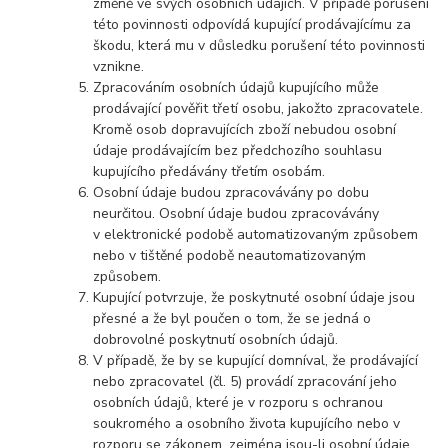
změně ve svých osobních údajích. V případě porušení
této povinnosti odpovídá kupující prodávajícímu za
škodu, která mu v důsledku porušení této povinnosti
vznikne.
Zpracováním osobních údajů kupujícího může
prodávající pověřit třetí osobu, jakožto zpracovatele.
Kromě osob dopravujících zboží nebudou osobní
údaje prodávajícím bez předchozího souhlasu
kupujícího předávány třetím osobám.
Osobní údaje budou zpracovávány po dobu
neurčitou. Osobní údaje budou zpracovávány
v elektronické podobě automatizovaným způsobem
nebo v tištěné podobě neautomatizovaným
způsobem.
Kupující potvrzuje, že poskytnuté osobní údaje jsou
přesné a že byl poučen o tom, že se jedná o
dobrovolné poskytnutí osobních údajů.
V případě, že by se kupující domníval, že prodávající
nebo zpracovatel (čl. 5) provádí zpracování jeho
osobních údajů, které je v rozporu s ochranou
soukromého a osobního života kupujícího nebo v
rozporu se zákonem, zejména jsou-li osobní údaje