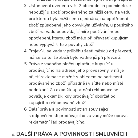
Ustanovení uvedená v čl. 2 obchodních podmínek se
nepoužijí u zboží prodávaného za nižší cenu na vadu,
pro kterou byla nižší cena ujednána, na opotřebení
zboží způsobené jeho obvyklým užíváním, u použitého
zboží na vadu odpovídající míře používání nebo
opotřebení, kterou zboží mělo při převzetí kupujícím,
nebo vyplývá-li to z povahy zboží.
Projeví-li se vada v průběhu šesti měsíců od převzetí,
má se za to, že zboží bylo vadné již při převzetí.
Práva z vadného plnění uplatňuje kupující u
prodávajícího na adrese jeho provozovny, v níž je
přijetí reklamace možné s ohledem na sortiment
prodávaného zboží, případně i v sídle nebo místě
podnikání. Za okamžik uplatnění reklamace se
považuje okamžik, kdy prodávající obdržel od
kupujícího reklamované zboží.
Další práva a povinnosti stran související
s odpovědností prodávajícího za vady může upravit
reklamační řád prodávajícího.
DALŠÍ PRÁVA A POVINNOSTI SMLUVNÍCH