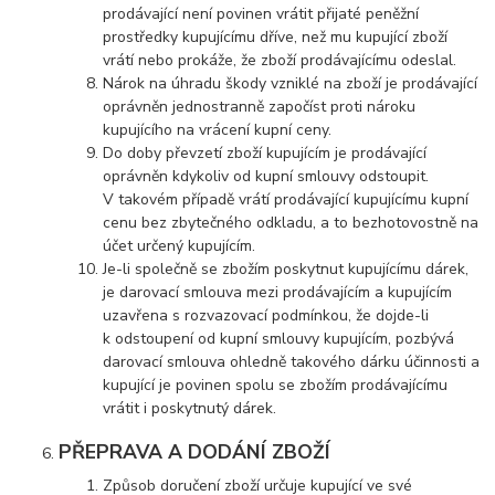
prodávající není povinen vrátit přijaté peněžní
prostředky kupujícímu dříve, než mu kupující zboží
vrátí nebo prokáže, že zboží prodávajícímu odeslal.
Nárok na úhradu škody vzniklé na zboží je prodávající
oprávněn jednostranně započíst proti nároku
kupujícího na vrácení kupní ceny.
Do doby převzetí zboží kupujícím je prodávající
oprávněn kdykoliv od kupní smlouvy odstoupit.
V takovém případě vrátí prodávající kupujícímu kupní
cenu bez zbytečného odkladu, a to bezhotovostně na
účet určený kupujícím.
Je-li společně se zbožím poskytnut kupujícímu dárek,
je darovací smlouva mezi prodávajícím a kupujícím
uzavřena s rozvazovací podmínkou, že dojde-li
k odstoupení od kupní smlouvy kupujícím, pozbývá
darovací smlouva ohledně takového dárku účinnosti a
kupující je povinen spolu se zbožím prodávajícímu
vrátit i poskytnutý dárek.
PŘEPRAVA A DODÁNÍ ZBOŽÍ
Způsob doručení zboží určuje kupující ve své