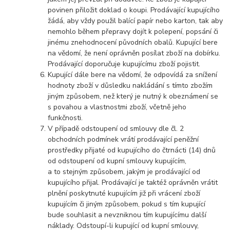
povinen přiložit doklad o koupi. Prodávající kupujícího
žádá, aby vždy použil balící papír nebo karton, tak aby
nemohlo během přepravy dojít k polepení, popsání či
jinému znehodnocení původních obalů. Kupující bere
na vědomí, že není oprávněn posílat zboží na dobírku.
Prodávající doporučuje kupujícímu zboží pojistit.
Kupující dále bere na vědomí, že odpovídá za snížení
hodnoty zboží v důsledku nakládání s tímto zbožím
jiným způsobem, než který je nutný k obeznámení se
s povahou a vlastnostmi zboží, včetně jeho
funkčnosti.
V případě odstoupení od smlouvy dle čl. 2
obchodních podmínek vrátí prodávající peněžní
prostředky přijaté od kupujícího do čtrnácti (14) dnů
od odstoupení od kupní smlouvy kupujícím,
a to stejným způsobem, jakým je prodávající od
kupujícího přijal. Prodávající je taktéž oprávněn vrátit
plnění poskytnuté kupujícím již při vrácení zboží
kupujícím či jiným způsobem, pokud s tím kupující
bude souhlasit a nevzniknou tím kupujícímu další
náklady. Odstoupí-li kupující od kupní smlouvy,