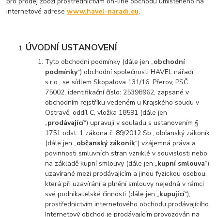
pro prodej zboží prostřednictvím on-line obchodu umístěného na
internetové adrese
www.havel-naradi.eu
.
ÚVODNÍ USTANOVENÍ
Tyto obchodní podmínky (dále jen „
obchodní
podmínky
“) obchodní společnosti HAVEL nářadí
s.r.o., se sídlem Skopalova 131/16, Přerov, PSČ
75002, identifikační číslo: 25398962, zapsané v
obchodním rejstříku vedeném u Krajského soudu v
Ostravě, oddíl C, vložka 18591 (dále jen
„
prodávající
“) upravují v souladu s ustanovením §
1751 odst. 1 zákona č. 89/2012 Sb., občanský zákoník
(dále jen „
občanský zákoník
“) vzájemná práva a
povinnosti smluvních stran vzniklé v souvislosti nebo
na základě kupní smlouvy (dále jen „
kupní smlouva
“)
uzavírané mezi prodávajícím a jinou fyzickou osobou,
která při uzavírání a plnění smlouvy nejedná v rámci
své podnikatelské činnosti (dále jen „
kupující
“),
prostřednictvím internetového obchodu prodávajícího.
Internetový obchod je prodávajícím provozován na