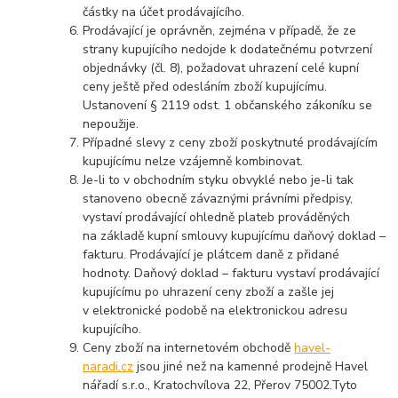
částky na účet prodávajícího.
Prodávající je oprávněn, zejména v případě, že ze
strany kupujícího nedojde k dodatečnému potvrzení
objednávky (čl. 8), požadovat uhrazení celé kupní
ceny ještě před odesláním zboží kupujícímu.
Ustanovení § 2119 odst. 1 občanského zákoníku se
nepoužije.
Případné slevy z ceny zboží poskytnuté prodávajícím
kupujícímu nelze vzájemně kombinovat.
Je-li to v obchodním styku obvyklé nebo je-li tak
stanoveno obecně závaznými právními předpisy,
vystaví prodávající ohledně plateb prováděných
na základě kupní smlouvy kupujícímu daňový doklad –
fakturu. Prodávající je plátcem daně z přidané
hodnoty. Daňový doklad – fakturu vystaví prodávající
kupujícímu po uhrazení ceny zboží a zašle jej
v elektronické podobě na elektronickou adresu
kupujícího.
Ceny zboží na internetovém obchodě
havel-
naradi.cz
jsou jiné než na kamenné prodejně Havel
nářadí s.r.o., Kratochvílova 22, Přerov 75002.Tyto