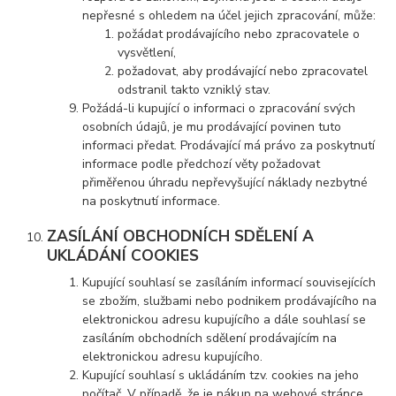
nepřesné s ohledem na účel jejich zpracování, může:
požádat prodávajícího nebo zpracovatele o
vysvětlení,
požadovat, aby prodávající nebo zpracovatel
odstranil takto vzniklý stav.
Požádá-li kupující o informaci o zpracování svých
osobních údajů, je mu prodávající povinen tuto
informaci předat. Prodávající má právo za poskytnutí
informace podle předchozí věty požadovat
přiměřenou úhradu nepřevyšující náklady nezbytné
na poskytnutí informace.
ZASÍLÁNÍ OBCHODNÍCH SDĚLENÍ A
UKLÁDÁNÍ COOKIES
Kupující souhlasí se zasíláním informací souvisejících
se zbožím, službami nebo podnikem prodávajícího na
elektronickou adresu kupujícího a dále souhlasí se
zasíláním obchodních sdělení prodávajícím na
elektronickou adresu kupujícího.
Kupující souhlasí s ukládáním tzv. cookies na jeho
počítač. V případě, že je nákup na webové stránce