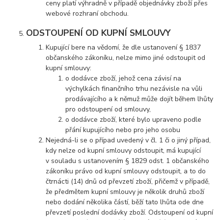
ceny platí výhradně v případě objednávky zboží přes
webové rozhraní obchodu.
ODSTOUPENÍ OD KUPNÍ SMLOUVY
Kupující bere na vědomí, že dle ustanovení § 1837
občanského zákoníku, nelze mimo jiné odstoupit od
kupní smlouvy:
o dodávce zboží, jehož cena závisí na
výchylkách finančního trhu nezávisle na vůli
prodávajícího a k němuž může dojít během lhůty
pro odstoupení od smlouvy,
o dodávce zboží, které bylo upraveno podle
přání kupujícího nebo pro jeho osobu
Nejedná-li se o případ uvedený v čl. 1 či o jiný případ,
kdy nelze od kupní smlouvy odstoupit, má kupující
v souladu s ustanovením § 1829 odst. 1 občanského
zákoníku právo od kupní smlouvy odstoupit, a to do
čtrnácti (14) dnů od převzetí zboží, přičemž v případě,
že předmětem kupní smlouvy je několik druhů zboží
nebo dodání několika částí, běží tato lhůta ode dne
převzetí poslední dodávky zboží. Odstoupení od kupní