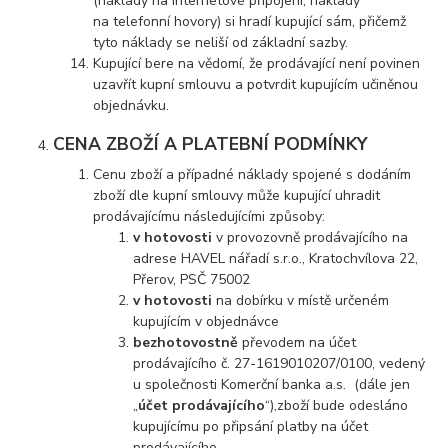
(náklady na internetové připojení, náklady
na telefonní hovory) si hradí kupující sám, přičemž
tyto náklady se neliší od základní sazby.
Kupující bere na vědomí, že prodávající není povinen
uzavřít kupní smlouvu a potvrdit kupujícím učiněnou
objednávku.
CENA ZBOŽÍ A PLATEBNÍ PODMÍNKY
Cenu zboží a případné náklady spojené s dodáním
zboží dle kupní smlouvy může kupující uhradit
prodávajícímu následujícími způsoby:
v hotovosti
v provozovně prodávajícího na
adrese HAVEL nářadí s.r.o., Kratochvílova 22,
Přerov, PSČ 75002
v hotovosti
na dobírku v místě určeném
kupujícím v objednávce
bezhotovostně
převodem na účet
prodávajícího č. 27-1619010207/0100, vedený
u společnosti Komerční banka a.s. (dále jen
„
účet prodávajícího
“),zboží bude odesláno
kupujícímu po připsání platby na účet
prodávajícího