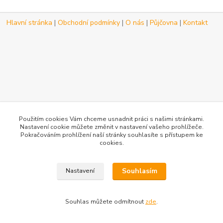
Hlavní stránka
|
Obchodní podmínky
|
O nás
|
Půjčovna
|
Kontakt
Použitím cookies Vám chceme usnadnit práci s našimi stránkami.
Nastavení cookie můžete změnit v nastavení vašeho prohlížeče.
Vytvořeno na
Eshop-rychle.cz
Pokračováním prohlížení naší stránky souhlasíte s přístupem ke
cookies.
Souhlasím
Nastavení
Souhlas můžete odmítnout
zde
.