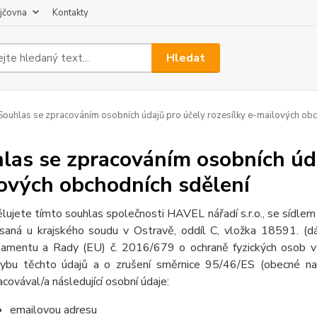
jčovna
Kontakty
Hledat
ouhlas se zpracováním osobních údajů pro účely rozesílky e-mailových obc
las se zpracováním osobních úda
ových obchodních sdělení
lujete tímto souhlas společnosti HAVEL nářadí s.r.o., se síd
saná u krajského soudu v Ostravě, oddíl C, vložka 18591. (d
lamentu a Rady (EU) č. 2016/679 o ochraně fyzických osob v 
ybu těchto údajů a o zrušení směrnice 95/46/ES (obecné nař
acovával/a následující osobní údaje:
emailovou adresu