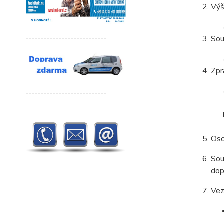
Výš
---------------------------
Sou
Zpr
---------------------------
Oso
Sou
dop
Vez