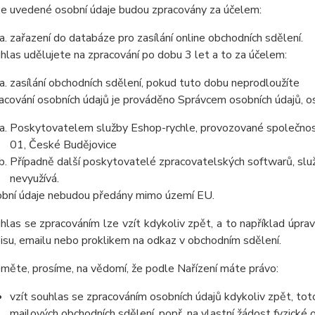
e uvedené osobní údaje budou zpracovány za účelem:
zařazení do databáze pro zasílání online obchodních sdělení.
hlas udělujete na zpracování po dobu 3 let a to za účelem:
zasílání obchodních sdělení, pokud tuto dobu neprodloužíte
acování osobních údajů je prováděno Správcem osobních údajů, os
Poskytovatelem služby Eshop-rychle, provozované společnost
01, České Budějovice
Případně další poskytovatelé zpracovatelských softwarů, služ
nevyužívá.
bní údaje nebudou předány mimo území EU.
hlas se zpracováním lze vzít kdykoliv zpět, a to například úpra
isu, emailu nebo proklikem na odkaz v obchodním sdělení.
měte, prosíme, na vědomí, že podle Nařízení máte právo:
vzít souhlas se zpracováním osobních údajů kdykoliv zpět, tot
mailových obchodních sdělení, popř. na vlastní žádost fyzické