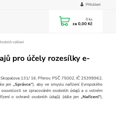
Přihlášení
0
ks
za
0,00 Kč
hodních sdělení
jů pro účely rozesílky e-
lem Skopalova 131/ 16, Přerov, PSČ 75002, IČ 25398962,
ále jen
„Správce“
), aby ve smyslu nařízení Evropského
souvislosti se zpracováním osobních údajů a o volném
ízení o ochraně osobních údajů) (dále jen
„Nařízení“
),