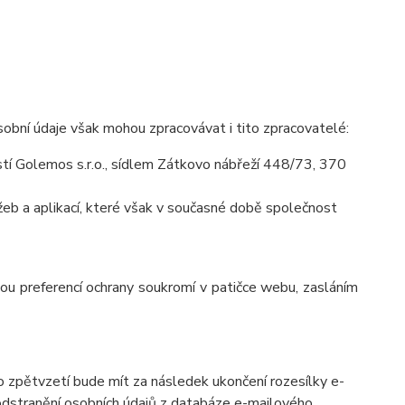
obní údaje však mohou zpracovávat i tito zpracovatelé:
í Golemos s.r.o., sídlem Zátkovo nábřeží 448/73, 370
eb a aplikací, které však v současné době společnost
vou preferencí ochrany soukromí v patičce webu, zasláním
o zpětvzetí bude mít za následek ukončení rozesílky e-
 odstranění osobních údajů z databáze e-mailového