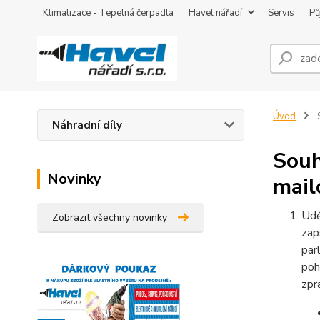
Klimatizace - Tepelná čerpadla
Havel nářadí
Servis
Pů
Úvod
S
Náhradní díly
Souh
Novinky
mail
Udě
Zobrazit všechny novinky
zap
par
poh
zpr