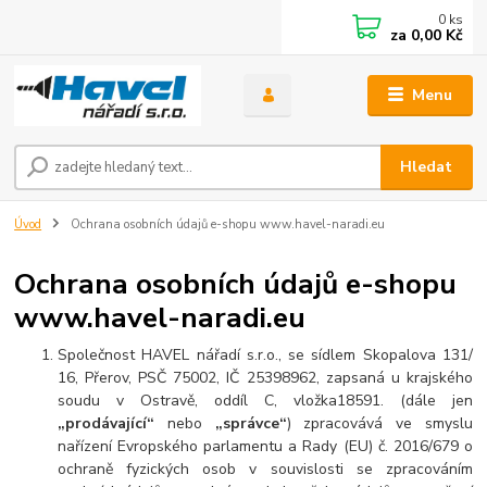
0
ks
za
0,00 Kč
Menu
Hledat
Úvod
Ochrana osobních údajů e-shopu www.havel-naradi.eu
Ochrana osobních údajů e-shopu
www.havel-naradi.eu
Společnost HAVEL nářadí s.r.o., se sídlem Skopalova 131/
16, Přerov, PSČ 75002, IČ 25398962, zapsaná u krajského
soudu v Ostravě, oddíl C, vložka18591. (dále jen
„prodávající“
nebo
„správce“
) zpracovává ve smyslu
nařízení Evropského parlamentu a Rady (EU) č. 2016/679 o
ochraně fyzických osob v souvislosti se zpracováním