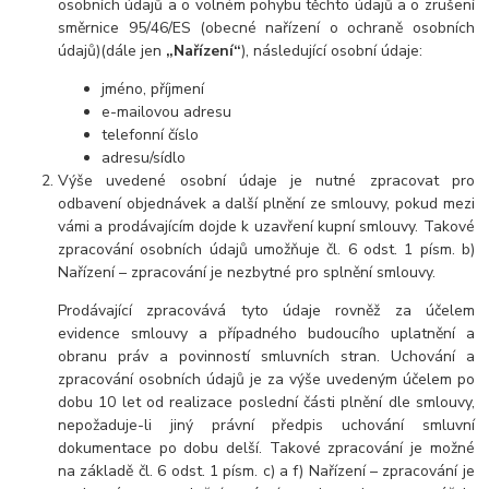
osobních údajů a o volném pohybu těchto údajů a o zrušení
směrnice 95/46/ES (obecné nařízení o ochraně osobních
údajů)(dále jen
„Nařízení“
), následující osobní údaje:
jméno, příjmení
e-mailovou adresu
telefonní číslo
adresu/sídlo
Výše uvedené osobní údaje je nutné zpracovat pro
odbavení objednávek a další plnění ze smlouvy, pokud mezi
vámi a prodávajícím dojde k uzavření kupní smlouvy. Takové
zpracování osobních údajů umožňuje čl. 6 odst. 1 písm. b)
Nařízení – zpracování je nezbytné pro splnění smlouvy.
Prodávající zpracovává tyto údaje rovněž za účelem
evidence smlouvy a případného budoucího uplatnění a
obranu práv a povinností smluvních stran. Uchování a
zpracování osobních údajů je za výše uvedeným účelem po
dobu 10 let od realizace poslední části plnění dle smlouvy,
nepožaduje-li jiný právní předpis uchování smluvní
dokumentace po dobu delší. Takové zpracování je možné
na základě čl. 6 odst. 1 písm. c) a f) Nařízení – zpracování je