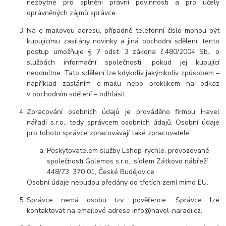
nezbytné pro splnění právní povinnosti a pro účely
oprávněných zájmů správce.
Na e-mailovou adresu, případně telefonní číslo mohou být
kupujícímu zasílány novinky a jiná obchodní sdělení, tento
postup umožňuje § 7 odst. 3 zákona č.480/2004 Sb., o
službách informační společnosti, pokud jej kupující
neodmítne. Tato sdělení lze kdykoliv jakýmkoliv způsobem –
například zasláním e-mailu nebo proklikem na odkaz
v obchodním sdělení – odhlásit.
Zpracování osobních údajů je prováděno firmou Havel
nářadí s.r.o., tedy správcem osobních údajů. Osobní údaje
pro tohoto správce zpracovávají také zpracovatelé:
Poskytovatelem služby Eshop-rychle, provozované
společností Golemos s.r.o., sídlem Zátkovo nábřeží
448/73, 370 01, České Budějovice
Osobní údaje nebudou předány do třetích zemí mimo EU.
Správce nemá osobu tzv. pověřence. Správce lze
kontaktovat na emailové adrese info@havel-naradi.cz.